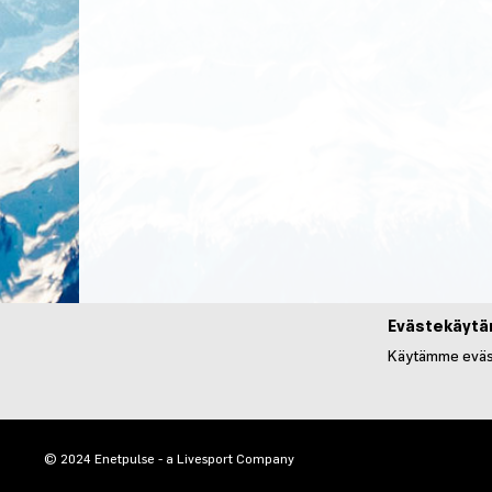
Evästekäytä
Käytämme eväst
© 2024 Enetpulse - a Livesport Company