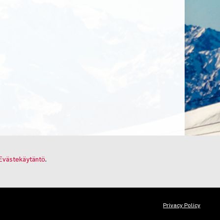
Evästekäytäntö
.
Privacy Policy