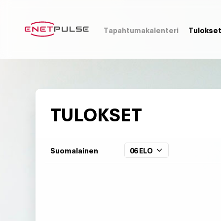
Tapahtumakalenteri
Tulokse
TULOKSET
Suomalainen
06 ELO