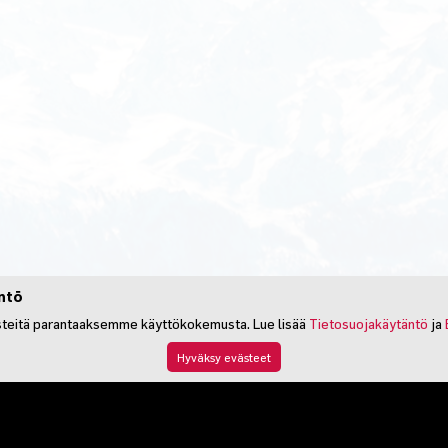
ntö
eitä parantaaksemme käyttökokemusta. Lue lisää
Tietosuojakäytäntö
ja
Hyväksy evästeet